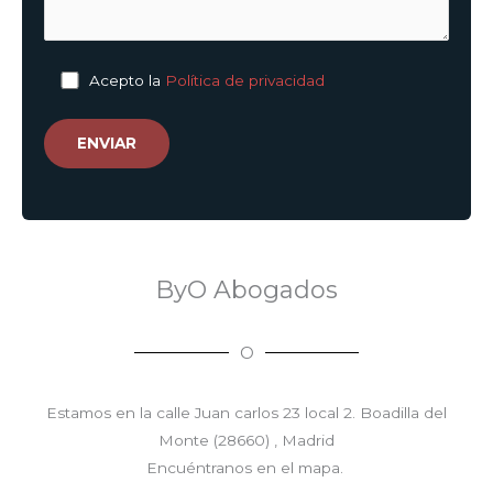
Acepto la
Política de privacidad
ByO Abogados
O
Estamos en la calle
Juan carlos 23 local 2.
Boadilla del
Monte (28660) , Madrid
Encuéntranos en el mapa.