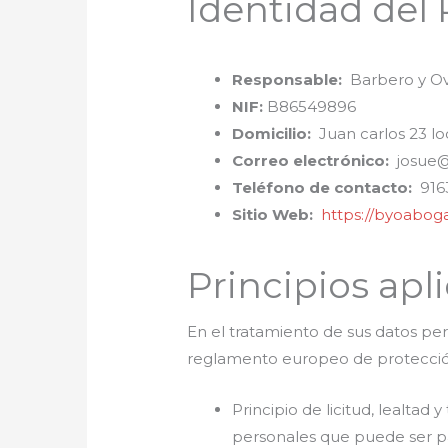
Identidad del
Responsable:
Barbero y Ov
NIF:
B86549896
Domicilio:
Juan carlos 23 loc
Correo electrónico:
josue@
Teléfono de contacto:
916
Sitio Web:
https://byoabog
Principios apl
En el tratamiento de sus datos pers
reglamento europeo de protecció
Principio de licitud, lealtad
personales que puede ser par